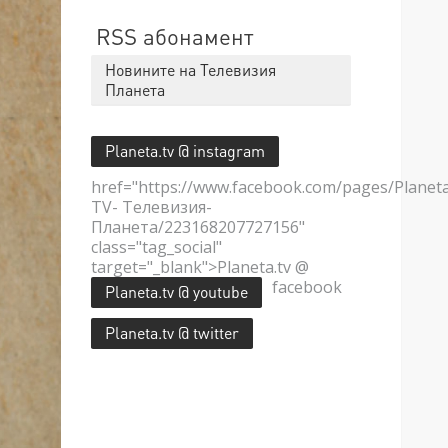
RSS абонамент
Новините на Телевизия
Планета
Planeta.tv @ instagram
href="https://www.facebook.com/pages/Planet
TV- Телевизия-
Планета/223168207727156"
class="tag_social"
target="_blank">Planeta.tv @
facebook
Planeta.tv @ youtube
Planeta.tv @ twitter