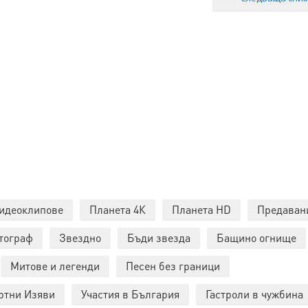
идеоклипове
Планета 4К
Планета HD
Предаван
тограф
Звездно
Бъди звезда
Бащино огнище
Митове и легенди
Песен без граници
ртни Изяви
Участия в България
Гастроли в чужбина