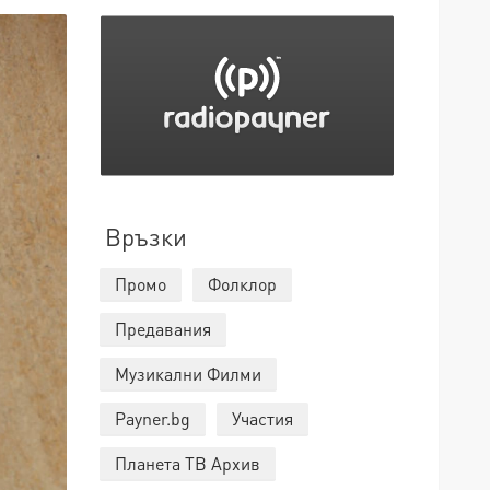
Връзки
Промо
Фолклор
Предавания
Музикални Филми
Payner.bg
Участия
Планета ТВ Архив