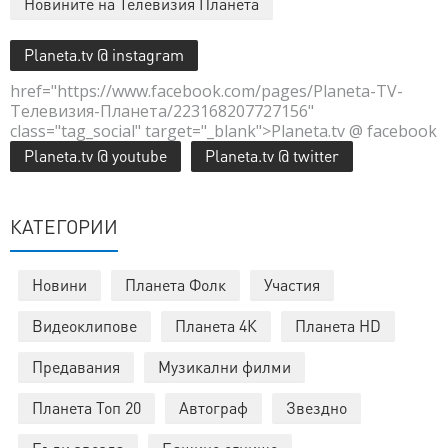
Новините на Телевизия Планета
Planeta.tv @ instagram
href="https://www.facebook.com/pages/Planeta-TV-
Телевизия-Планета/223168207727156"
class="tag_social" target="_blank">Planeta.tv @ facebook
Planeta.tv @ youtube
Planeta.tv @ twitter
КАТЕГОРИИ
Новини
Планета Фолк
Участия
Видеоклипове
Планета 4К
Планета HD
Предавания
Музикални филми
Планета Топ 20
Автограф
Звездно