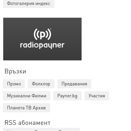
Фотогалерия индекс
Връзки
Промо
Фолклор
Предавания
Музикални Филми
Payner.bg
Участия
Планета ТВ Архив
RSS абонамент