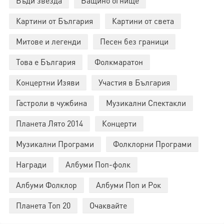
Бъди звезда
Бащино огнище
Картини от България
Картини от света
Митове и легенди
Песен без граници
Това е България
Фолкмаратон
Концертни Изяви
Участия в България
Гастроли в чужбина
Музикални Спектакли
Планета Лято 2014
Концерти
Музикални Програми
Фолклорни Програми
Награди
Албуми Поп-фолк
Албуми Фолклор
Албуми Поп и Рок
Планета Топ 20
Очаквайте