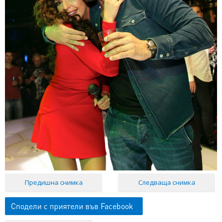
Предишна снимка
Следваща снимка
Сподели с приятели във Facebook