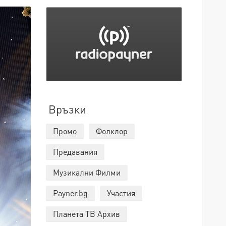
Връзки
Промо
Фолклор
Предавания
Музикални Филми
Payner.bg
Участия
Планета ТВ Архив