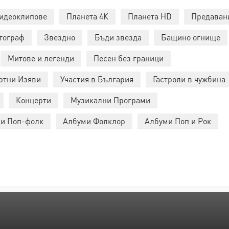
идеоклипове
Планета 4К
Планета HD
Предаван
тограф
Звездно
Бъди звезда
Бащино огнище
Митове и легенди
Песен без граници
ртни Изяви
Участия в България
Гастроли в чужбина
Концерти
Музикални Програми
и Поп-фолк
Албуми Фолклор
Албуми Поп и Рок