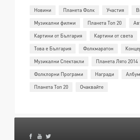
Новини
Планета Фолк
Участия
В
Музикални филми
Планета Топ 20
Ав
Картини от България
Картини от света
Това е България
Фолкмаратон
Конце
Музикални Спектакли
Планета Лято 2014
Фолклорни Програми
Награди
Албум
Планета Топ 20
Очаквайте