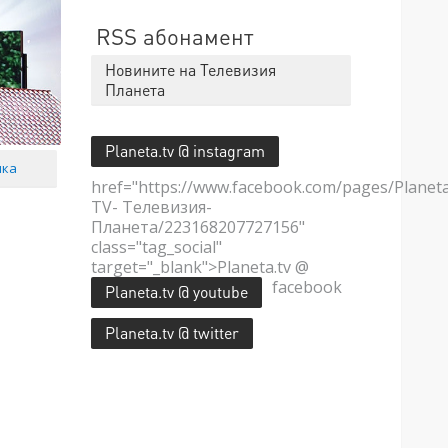
RSS абонамент
Новините на Телевизия
Планета
Planeta.tv @ instagram
мка
href="https://www.facebook.com/pages/Planet
TV- Телевизия-
Планета/223168207727156"
class="tag_social"
target="_blank">Planeta.tv @
facebook
Planeta.tv @ youtube
Planeta.tv @ twitter