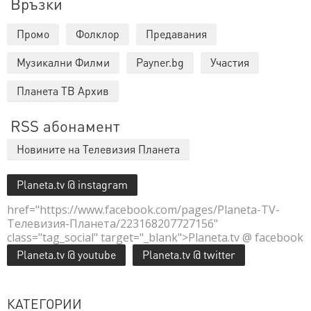
Връзки
Промо
Фолклор
Предавания
Музикални Филми
Payner.bg
Участия
Планета ТВ Архив
RSS абонамент
Новините на Телевизия Планета
Planeta.tv @ instagram
href="https://www.facebook.com/pages/Planeta-TV-
Телевизия-Планета/223168207727156"
class="tag_social" target="_blank">Planeta.tv @ facebook
Planeta.tv @ youtube
Planeta.tv @ twitter
КАТЕГОРИИ