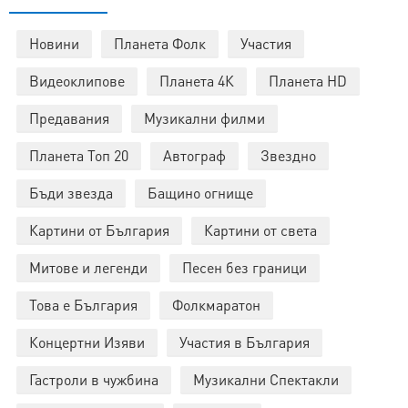
Новини
Планета Фолк
Участия
Видеоклипове
Планета 4К
Планета HD
Предавания
Музикални филми
Планета Топ 20
Автограф
Звездно
Бъди звезда
Бащино огнище
Картини от България
Картини от света
Митове и легенди
Песен без граници
Това е България
Фолкмаратон
Концертни Изяви
Участия в България
Гастроли в чужбина
Музикални Спектакли