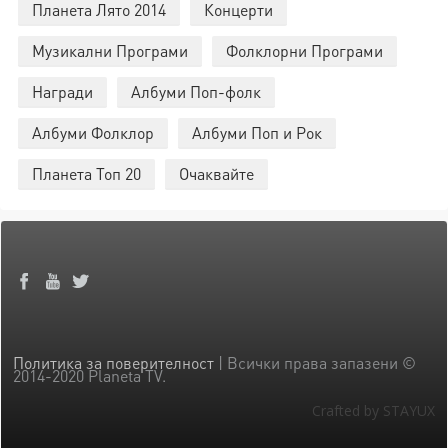
Планета Лято 2014
Концерти
Музикални Програми
Фолклорни Програми
Награди
Албуми Поп-фолк
Албуми Фолклор
Албуми Поп и Рок
Планета Топ 20
Очаквайте
Политика за поверителност
| Всички права запазени ©
2014-2020 Planeta TV.
Crafted by STAYUX