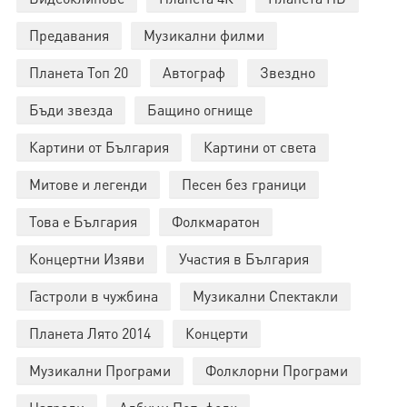
Предавания
Музикални филми
Планета Топ 20
Автограф
Звездно
Бъди звезда
Бащино огнище
Картини от България
Картини от света
Митове и легенди
Песен без граници
Това е България
Фолкмаратон
Концертни Изяви
Участия в България
Гастроли в чужбина
Музикални Спектакли
Планета Лято 2014
Концерти
Музикални Програми
Фолклорни Програми