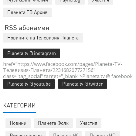
Планета ТВ Архив
RSS абонамент
Новините на Телевизия Планета
Planeta.tv @ instagram
href="https://www.facebook.com/pages/Planeta-TV-
Телевизия-Планета/223168207727156"
class="tag_social" target="_blank">Planeta.tv @ facebook
Planeta.tv @ youtube
Planeta.tv @ twitter
КАТЕГОРИИ
Новини
Планета Фолк
Участия
Видеоклипове
Планета 4К
Планета HD