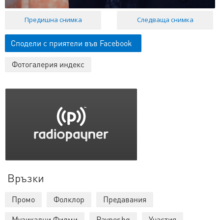
Предишна снимка
Следваща снимка
Сподели с приятели във Facebook
Фотогалерия индекс
Връзки
Промо
Фолклор
Предавания
Музикални Филми
Payner.bg
Участия