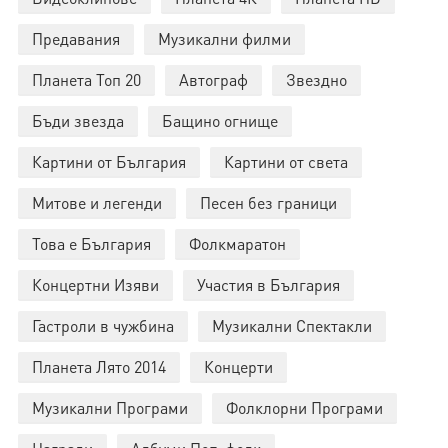
Предавания
Музикални филми
Планета Топ 20
Автограф
Звездно
Бъди звезда
Бащино огнище
Картини от България
Картини от света
Митове и легенди
Песен без граници
Това е България
Фолкмаратон
Концертни Изяви
Участия в България
Гастроли в чужбина
Музикални Спектакли
Планета Лято 2014
Концерти
Музикални Програми
Фолклорни Програми