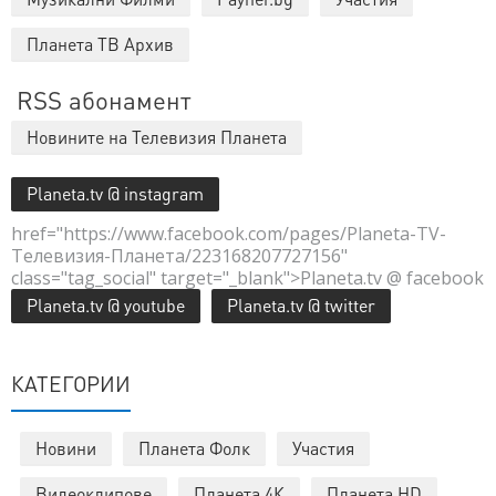
Планета ТВ Архив
RSS абонамент
Новините на Телевизия Планета
Planeta.tv @ instagram
href="https://www.facebook.com/pages/Planeta-TV-
Телевизия-Планета/223168207727156"
class="tag_social" target="_blank">Planeta.tv @ facebook
Planeta.tv @ youtube
Planeta.tv @ twitter
КАТЕГОРИИ
Новини
Планета Фолк
Участия
Видеоклипове
Планета 4К
Планета HD