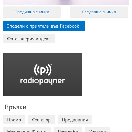
Предишна снимка
Следваща снимка
Сподели с приятели във Facebook
Фотогалерия индекс
Връзки
Промо
Фолклор
Предавания
Музикални Филми
Payner.bg
Участия