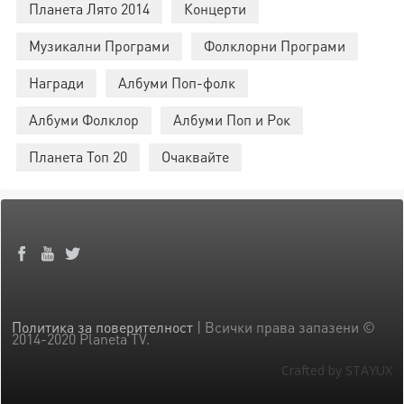
Планета Лято 2014
Концерти
Музикални Програми
Фолклорни Програми
Награди
Албуми Поп-фолк
Албуми Фолклор
Албуми Поп и Рок
Планета Топ 20
Очаквайте
Политика за поверителност
| Всички права запазени ©
2014-2020 Planeta TV.
Crafted by STAYUX