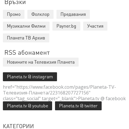
Връзки
Промо
Фолклор
Предавания
Музикални Филми
Payner.bg
Участия
Планета ТВ Архив
RSS абонамент
Новините на Телевизия Планета
Planeta.tv @ instagram
href="https://www.facebook.com/pages/Planeta-TV-
Телевизия-Планета/223168207727156"
class="tag_social" target="_blank">Planeta.tv @ facebook
Planeta.tv @ youtube
Planeta.tv @ twitter
КАТЕГОРИИ