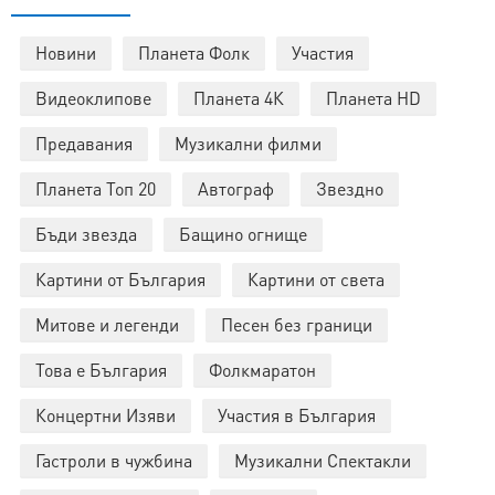
Новини
Планета Фолк
Участия
Видеоклипове
Планета 4К
Планета HD
Предавания
Музикални филми
Планета Топ 20
Автограф
Звездно
Бъди звезда
Бащино огнище
Картини от България
Картини от света
Митове и легенди
Песен без граници
Това е България
Фолкмаратон
Концертни Изяви
Участия в България
Гастроли в чужбина
Музикални Спектакли