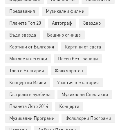
Предавания
Музикални филми
Планета Топ 20
Автограф
Звездно
Бъди звезда
Бащино огнище
Картини от България
Картини от света
Митове и легенди
Песен без граници
Това е България
Фолкмаратон
Концертни Изяви
Участия в България
Гастроли в чужбина
Музикални Спектакли
Планета Лято 2014
Концерти
Музикални Програми
Фолклорни Програми
Награди
Албуми Поп-фолк