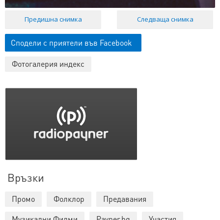
Предишна снимка
Следваща снимка
Сподели с приятели във Facebook
Фотогалерия индекс
Връзки
Промо
Фолклор
Предавания
Музикални Филми
Payner.bg
Участия