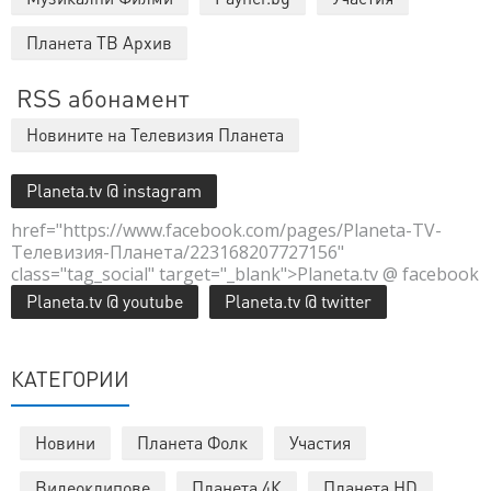
Планета ТВ Архив
RSS абонамент
Новините на Телевизия Планета
Planeta.tv @ instagram
href="https://www.facebook.com/pages/Planeta-TV-
Телевизия-Планета/223168207727156"
class="tag_social" target="_blank">Planeta.tv @ facebook
Planeta.tv @ youtube
Planeta.tv @ twitter
КАТЕГОРИИ
Новини
Планета Фолк
Участия
Видеоклипове
Планета 4К
Планета HD