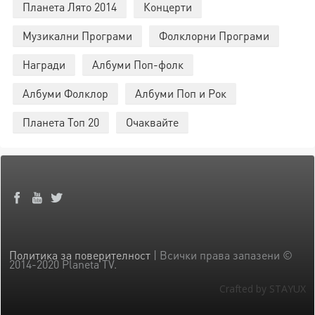
Планета Лято 2014
Концерти
Музикални Програми
Фолклорни Програми
Награди
Албуми Поп-фолк
Албуми Фолклор
Албуми Поп и Рок
Планета Топ 20
Очаквайте
Политика за поверителност
| Всички права запазени ©
2014-2020 Planeta TV.
Crafted by STAYUX