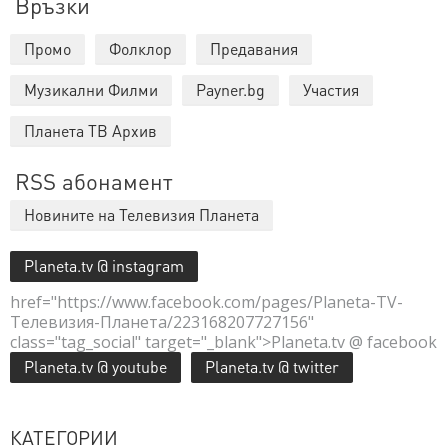
Връзки
Промо
Фолклор
Предавания
Музикални Филми
Payner.bg
Участия
Планета ТВ Архив
RSS абонамент
Новините на Телевизия Планета
Planeta.tv @ instagram
href="https://www.facebook.com/pages/Planeta-TV-
Телевизия-Планета/223168207727156"
class="tag_social" target="_blank">Planeta.tv @ facebook
Planeta.tv @ youtube
Planeta.tv @ twitter
КАТЕГОРИИ