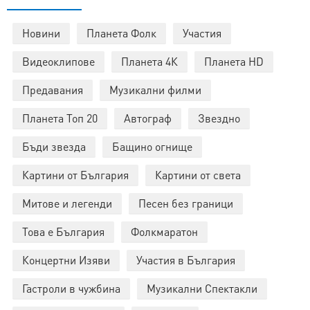
Новини
Планета Фолк
Участия
Видеоклипове
Планета 4К
Планета HD
Предавания
Музикални филми
Планета Топ 20
Автограф
Звездно
Бъди звезда
Бащино огнище
Картини от България
Картини от света
Митове и легенди
Песен без граници
Това е България
Фолкмаратон
Концертни Изяви
Участия в България
Гастроли в чужбина
Музикални Спектакли