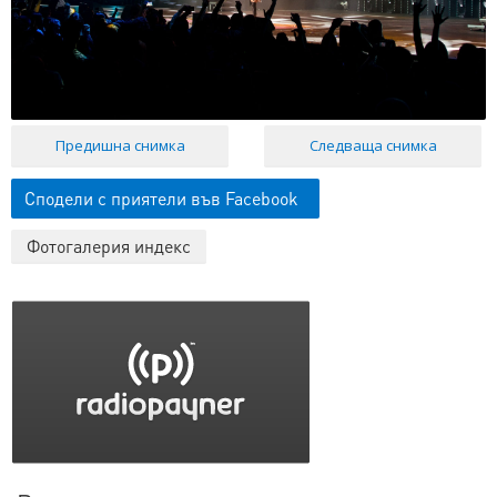
Предишна снимка
Следваща снимка
Сподели с приятели във Facebook
Фотогалерия индекс