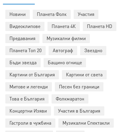
Новини
Планета Фолк
Участия
Видеоклипове
Планета 4К
Планета HD
Предавания
Музикални филми
Планета Топ 20
Автограф
Звездно
Бъди звезда
Бащино огнище
Картини от България
Картини от света
Митове и легенди
Песен без граници
Това е България
Фолкмаратон
Концертни Изяви
Участия в България
Гастроли в чужбина
Музикални Спектакли