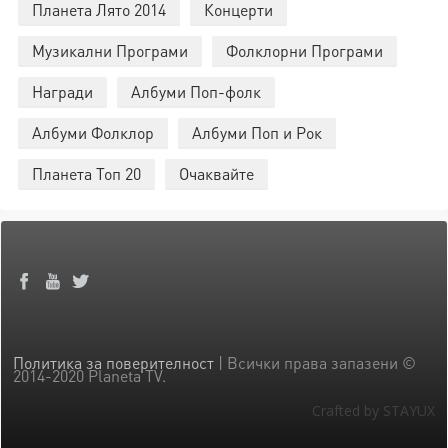
Планета Лято 2014
Концерти
Музикални Програми
Фолклорни Програми
Награди
Албуми Поп-фолк
Албуми Фолклор
Албуми Поп и Рок
Планета Топ 20
Очаквайте
Политика за поверителност
| Всички права запазени ©
2014-2020 Planeta TV.
Crafted by STAYUX