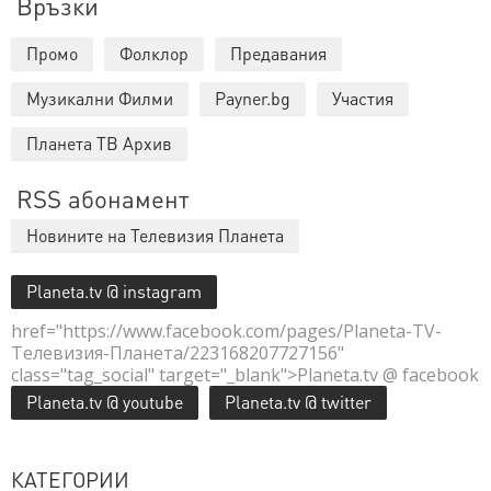
Връзки
Промо
Фолклор
Предавания
Музикални Филми
Payner.bg
Участия
Планета ТВ Архив
RSS абонамент
Новините на Телевизия Планета
Planeta.tv @ instagram
href="https://www.facebook.com/pages/Planeta-TV-
Телевизия-Планета/223168207727156"
class="tag_social" target="_blank">Planeta.tv @ facebook
Planeta.tv @ youtube
Planeta.tv @ twitter
КАТЕГОРИИ