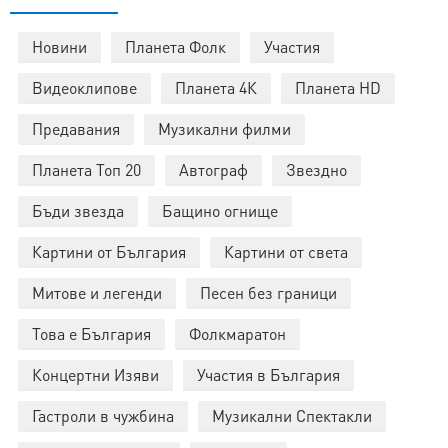
Новини
Планета Фолк
Участия
Видеоклипове
Планета 4К
Планета HD
Предавания
Музикални филми
Планета Топ 20
Автограф
Звездно
Бъди звезда
Бащино огнище
Картини от България
Картини от света
Митове и легенди
Песен без граници
Това е България
Фолкмаратон
Концертни Изяви
Участия в България
Гастроли в чужбина
Музикални Спектакли