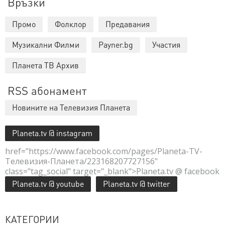
Връзки
Промо
Фолклор
Предавания
Музикални Филми
Payner.bg
Участия
Планета ТВ Архив
RSS абонамент
Новините на Телевизия Планета
Planeta.tv @ instagram
href="https://www.facebook.com/pages/Planeta-TV-
Телевизия-Планета/223168207727156"
class="tag_social" target="_blank">Planeta.tv @ facebook
Planeta.tv @ youtube
Planeta.tv @ twitter
КАТЕГОРИИ