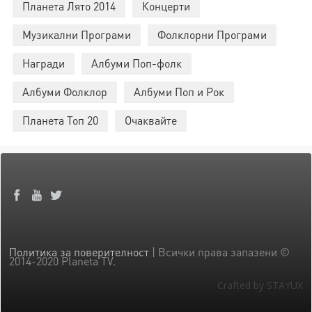
Планета Лято 2014
Концерти
Музикални Програми
Фолклорни Програми
Награди
Албуми Поп-фолк
Албуми Фолклор
Албуми Поп и Рок
Планета Топ 20
Очаквайте
Политика за поверителност
| Всички права запазени ©
2014-2020 Planeta TV.
Crafted by STAYUX