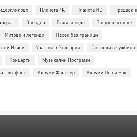
идеоклипове
Планета 4К
Планета HD
Предаван
тограф
Звездно
Бъди звезда
Бащино огнище
Митове и легенди
Песен без граници
ртни Изяви
Участия в България
Гастроли в чужбина
Концерти
Музикални Програми
и Поп-фолк
Албуми Фолклор
Албуми Поп и Рок