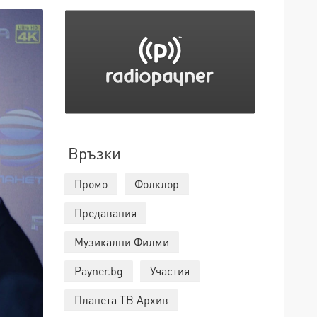
Връзки
Промо
Фолклор
Предавания
Музикални Филми
Payner.bg
Участия
Планета ТВ Архив