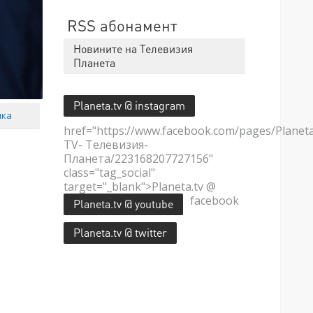
RSS абонамент
Новините на Телевизия
Планета
Planeta.tv @ instagram
мка
href="https://www.facebook.com/pages/Planet
TV- Телевизия-
Планета/223168207727156"
class="tag_social"
target="_blank">Planeta.tv @
facebook
Planeta.tv @ youtube
Planeta.tv @ twitter