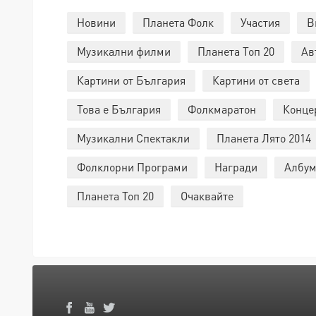
Новини
Планета Фолк
Участия
В
Музикални филми
Планета Топ 20
Ав
Картини от България
Картини от света
Това е България
Фолкмаратон
Конце
Музикални Спектакли
Планета Лято 2014
Фолклорни Програми
Награди
Албум
Планета Топ 20
Очаквайте