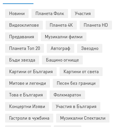
Новини
Планета Фолк
Участия
Видеоклипове
Планета 4К
Планета HD
Предавания
Музикални филми
Планета Топ 20
Автограф
Звездно
Бъди звезда
Бащино огнище
Картини от България
Картини от света
Митове и легенди
Песен без граници
Това е България
Фолкмаратон
Концертни Изяви
Участия в България
Гастроли в чужбина
Музикални Спектакли