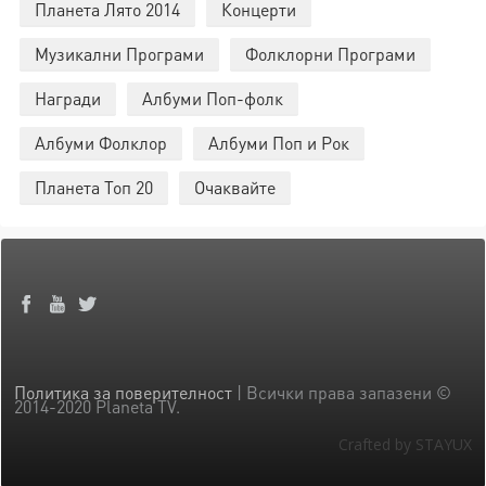
Планета Лято 2014
Концерти
Музикални Програми
Фолклорни Програми
Награди
Албуми Поп-фолк
Албуми Фолклор
Албуми Поп и Рок
Планета Топ 20
Очаквайте
Политика за поверителност
| Всички права запазени ©
2014-2020 Planeta TV.
Crafted by STAYUX