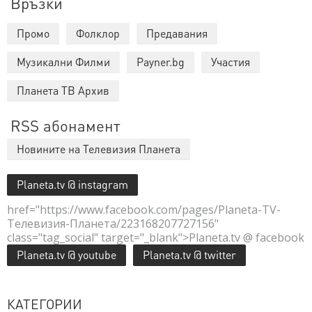
Връзки
Промо
Фолклор
Предавания
Музикални Филми
Payner.bg
Участия
Планета ТВ Архив
RSS абонамент
Новините на Телевизия Планета
Planeta.tv @ instagram
href="https://www.facebook.com/pages/Planeta-TV-
Телевизия-Планета/223168207727156"
class="tag_social" target="_blank">Planeta.tv @ facebook
Planeta.tv @ youtube
Planeta.tv @ twitter
КАТЕГОРИИ