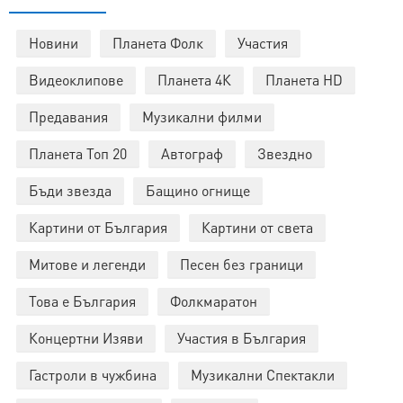
Новини
Планета Фолк
Участия
Видеоклипове
Планета 4К
Планета HD
Предавания
Музикални филми
Планета Топ 20
Автограф
Звездно
Бъди звезда
Бащино огнище
Картини от България
Картини от света
Митове и легенди
Песен без граници
Това е България
Фолкмаратон
Концертни Изяви
Участия в България
Гастроли в чужбина
Музикални Спектакли