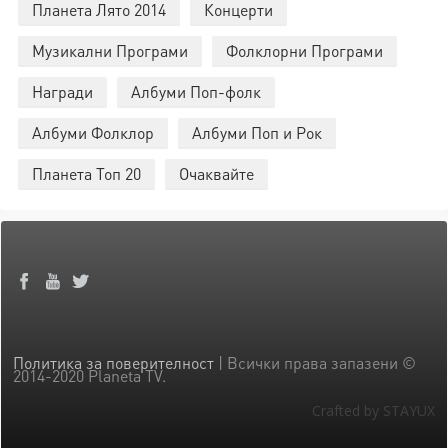
Планета Лято 2014
Концерти
Музикални Програми
Фолклорни Програми
Награди
Албуми Поп-фолк
Албуми Фолклор
Албуми Поп и Рок
Планета Топ 20
Очаквайте
Политика за поверителност
| Всички права запазени ©
2014-2020 Planeta TV.
Crafted by STAYUX