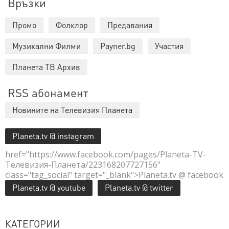
Връзки
Промо
Фолклор
Предавания
Музикални Филми
Payner.bg
Участия
Планета ТВ Архив
RSS абонамент
Новините на Телевизия Планета
Planeta.tv @ instagram
href="https://www.facebook.com/pages/Planeta-TV-
Телевизия-Планета/223168207727156"
class="tag_social" target="_blank">Planeta.tv @ facebook
Planeta.tv @ youtube
Planeta.tv @ twitter
КАТЕГОРИИ