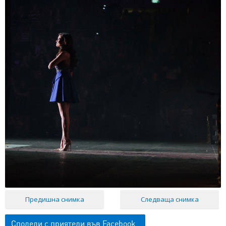
Предишна снимка
Следваща снимка
Сподели с приятели във Facebook