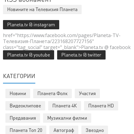
Новините на Телевизия Планета
Planeta.tv @ instagram
href="https://www.facebook.com/pages/Planeta-TV-
Телевизия-Планета/223168207727156"
class="tag_social" target="_blank">Planeta.tv @ facebook
Planeta.tv @ youtube
Planeta.tv @ twitter
КАТЕГОРИИ
Новини
Планета Фолк
Участия
Видеоклипове
Планета 4К
Планета HD
Предавания
Музикални филми
Планета Топ 20
Автограф
Звездно