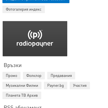
Фотогалерия индекс
Връзки
Промо
Фолклор
Предавания
Музикални Филми
Payner.bg
Участия
Планета ТВ Архив
RSS абонамент