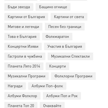
Бъди звезда
Бащино огнище
Картини от България
Картини от света
Митове и легенди
Песен без граници
Това е България
Фолкмаратон
Концертни Изяви
Участия в България
Гастроли в чужбина
Музикални Спектакли
Планета Лято 2014
Концерти
Музикални Програми
Фолклорни Програми
Награди
Албуми Поп-фолк
Албуми Фолклор
Албуми Поп и Рок
Планета Топ 20
Очаквайте