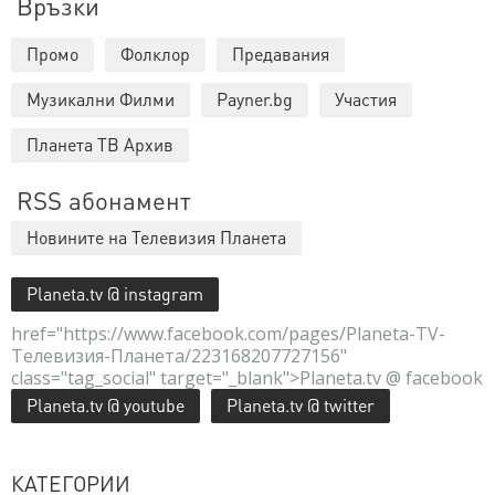
Връзки
Промо
Фолклор
Предавания
Музикални Филми
Payner.bg
Участия
Планета ТВ Архив
RSS абонамент
Новините на Телевизия Планета
Planeta.tv @ instagram
href="https://www.facebook.com/pages/Planeta-TV-
Телевизия-Планета/223168207727156"
class="tag_social" target="_blank">Planeta.tv @ facebook
Planeta.tv @ youtube
Planeta.tv @ twitter
КАТЕГОРИИ