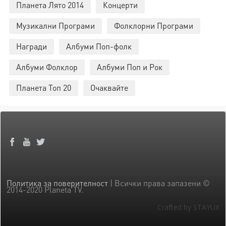
Планета Лято 2014
Концерти
Музикални Програми
Фолклорни Програми
Награди
Албуми Поп-фолк
Албуми Фолклор
Албуми Поп и Рок
Планета Топ 20
Очаквайте
Политика за поверителност
| Всички права запазени ©
2014-2020 Planeta TV.
Crafted by STAYUX