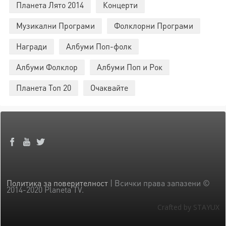
Планета Лято 2014
Концерти
Музикални Програми
Фолклорни Програми
Награди
Албуми Поп-фолк
Албуми Фолклор
Албуми Поп и Рок
Планета Топ 20
Очаквайте
Политика за поверителност
| Всички права запазени ©
2014-2020 Planeta TV.
Crafted by STAYUX