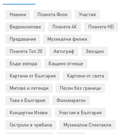
Новини
Планета Фолк
Участия
Видеоклипове
Планета 4К
Планета HD
Предавания
Музикални филми
Планета Топ 20
Автограф
Звездно
Бъди звезда
Бащино огнище
Картини от България
Картини от света
Митове и легенди
Песен без граници
Това е България
Фолкмаратон
Концертни Изяви
Участия в България
Гастроли в чужбина
Музикални Спектакли