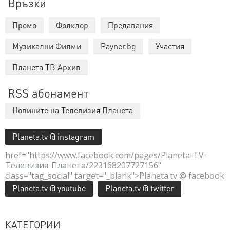
Връзки
Промо
Фолклор
Предавания
Музикални Филми
Payner.bg
Участия
Планета ТВ Архив
RSS абонамент
Новините на Телевизия Планета
Planeta.tv @ instagram
href="https://www.facebook.com/pages/Planeta-TV-
Телевизия-Планета/223168207727156"
class="tag_social" target="_blank">Planeta.tv @ facebook
Planeta.tv @ youtube
Planeta.tv @ twitter
КАТЕГОРИИ