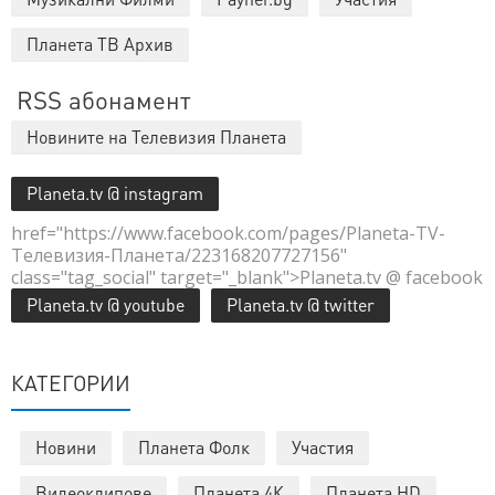
Планета ТВ Архив
RSS абонамент
Новините на Телевизия Планета
Planeta.tv @ instagram
href="https://www.facebook.com/pages/Planeta-TV-
Телевизия-Планета/223168207727156"
class="tag_social" target="_blank">Planeta.tv @ facebook
Planeta.tv @ youtube
Planeta.tv @ twitter
КАТЕГОРИИ
Новини
Планета Фолк
Участия
Видеоклипове
Планета 4К
Планета HD