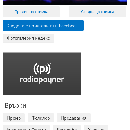
Предишна снимка
Следваща снимка
Сподели с приятели във Facebook
Фотогалерия индекс
Връзки
Промо
Фолклор
Предавания
Музикални Филми
Payner.bg
Участия