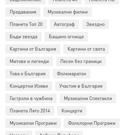
Предавания
Музикални филми
Планета Топ 20
Автограф
Звездно
Бъди звезда
Бащино огнище
Картини от България
Картини от света
Митове и легенди
Песен без граници
Това е България
Фолкмаратон
Концертни Изяви
Участия в България
Гастроли в чужбина
Музикални Спектакли
Планета Лято 2014
Концерти
Музикални Програми
Фолклорни Програми