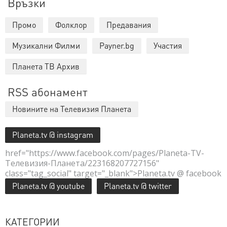
Връзки
Промо
Фолклор
Предавания
Музикални Филми
Payner.bg
Участия
Планета ТВ Архив
RSS абонамент
Новините на Телевизия Планета
Planeta.tv @ instagram
href="https://www.facebook.com/pages/Planeta-TV-
Телевизия-Планета/223168207727156"
class="tag_social" target="_blank">Planeta.tv @ facebook
Planeta.tv @ youtube
Planeta.tv @ twitter
КАТЕГОРИИ