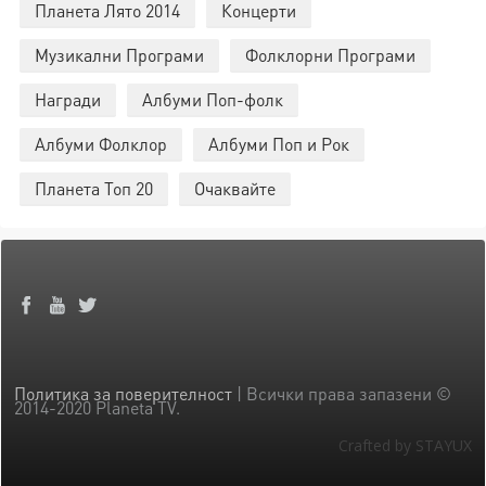
Планета Лято 2014
Концерти
Музикални Програми
Фолклорни Програми
Награди
Албуми Поп-фолк
Албуми Фолклор
Албуми Поп и Рок
Планета Топ 20
Очаквайте
Политика за поверителност
| Всички права запазени ©
2014-2020 Planeta TV.
Crafted by STAYUX