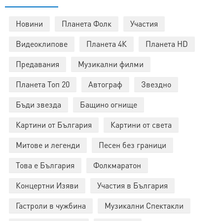
Новини
Планета Фолк
Участия
Видеоклипове
Планета 4К
Планета HD
Предавания
Музикални филми
Планета Топ 20
Автограф
Звездно
Бъди звезда
Бащино огнище
Картини от България
Картини от света
Митове и легенди
Песен без граници
Това е България
Фолкмаратон
Концертни Изяви
Участия в България
Гастроли в чужбина
Музикални Спектакли