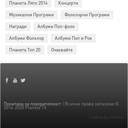
Планета Лято 2014
Концерти
Музикални Програми
Фолклорни Програми
Награди
Албуми Поп-фолк
Албуми Фолклор
Албуми Поп и Рок
Планета Топ 20
Очаквайте
Политика за поверителност
| Всички права запазени ©
2014-2020 Planeta TV.
Crafted by STAYUX