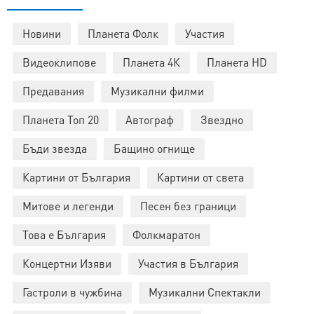
Новини
Планета Фолк
Участия
Видеоклипове
Планета 4К
Планета HD
Предавания
Музикални филми
Планета Топ 20
Автограф
Звездно
Бъди звезда
Бащино огнище
Картини от България
Картини от света
Митове и легенди
Песен без граници
Това е България
Фолкмаратон
Концертни Изяви
Участия в България
Гастроли в чужбина
Музикални Спектакли