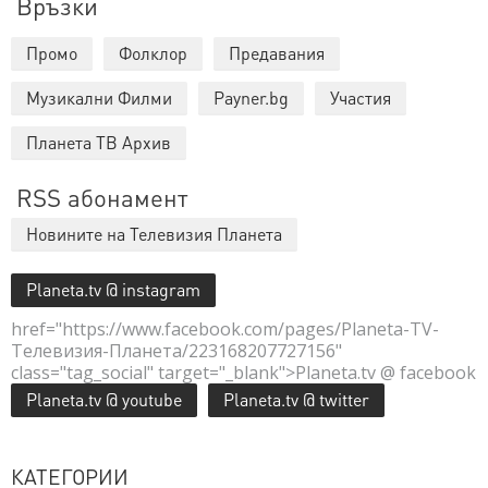
Връзки
Промо
Фолклор
Предавания
Музикални Филми
Payner.bg
Участия
Планета ТВ Архив
RSS абонамент
Новините на Телевизия Планета
Planeta.tv @ instagram
href="https://www.facebook.com/pages/Planeta-TV-
Телевизия-Планета/223168207727156"
class="tag_social" target="_blank">Planeta.tv @ facebook
Planeta.tv @ youtube
Planeta.tv @ twitter
КАТЕГОРИИ