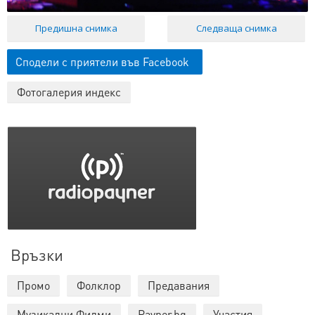
Предишна снимка
Следваща снимка
Сподели с приятели във Facebook
Фотогалерия индекс
Връзки
Промо
Фолклор
Предавания
Музикални Филми
Payner.bg
Участия