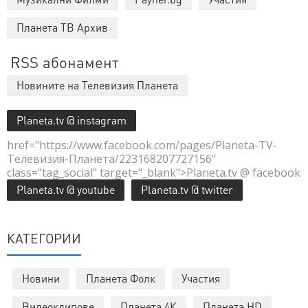
Планета ТВ Архив
RSS абонамент
Новините на Телевизия Планета
Planeta.tv @ instagram
href="https://www.facebook.com/pages/Planeta-TV-
Телевизия-Планета/223168207727156"
class="tag_social" target="_blank">Planeta.tv @ facebook
Planeta.tv @ youtube
Planeta.tv @ twitter
КАТЕГОРИИ
Новини
Планета Фолк
Участия
Видеоклипове
Планета 4К
Планета HD