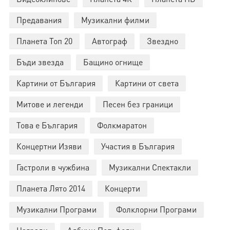
Предавания
Музикални филми
Планета Топ 20
Автограф
Звездно
Бъди звезда
Бащино огнище
Картини от България
Картини от света
Митове и легенди
Песен без граници
Това е България
Фолкмаратон
Концертни Изяви
Участия в България
Гастроли в чужбина
Музикални Спектакли
Планета Лято 2014
Концерти
Музикални Програми
Фолклорни Програми