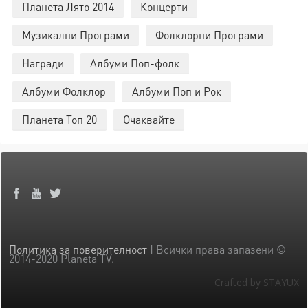
Планета Лято 2014
Концерти
Музикални Програми
Фолклорни Програми
Награди
Албуми Поп-фолк
Албуми Фолклор
Албуми Поп и Рок
Планета Топ 20
Очаквайте
Политика за поверителност
| Всички права запазени ©
2014-2020 Planeta TV.
Crafted by STAYUX