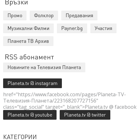
Връзки
Промо
Фолклор
Предавания
Музикални Филми
Payner.bg
Участия
Планета ТВ Архив
RSS абонамент
Новините на Телевизия Планета
Planeta.tv @ instagram
href="https://www.facebook.com/pages/Planeta-TV-
Телевизия-Планета/223168207727156"
class="tag_social" target="_blank">Planeta.tv @ facebook
Planeta.tv @ youtube
Planeta.tv @ twitter
КАТЕГОРИИ