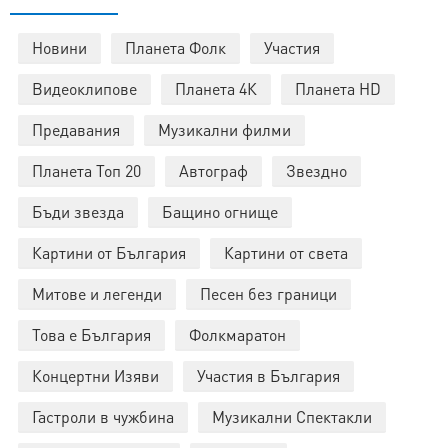
Новини
Планета Фолк
Участия
Видеоклипове
Планета 4К
Планета HD
Предавания
Музикални филми
Планета Топ 20
Автограф
Звездно
Бъди звезда
Бащино огнище
Картини от България
Картини от света
Митове и легенди
Песен без граници
Това е България
Фолкмаратон
Концертни Изяви
Участия в България
Гастроли в чужбина
Музикални Спектакли