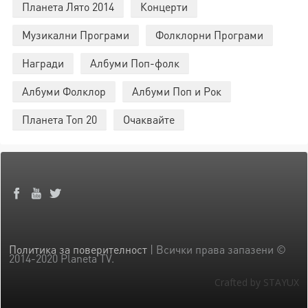
Планета Лято 2014
Концерти
Музикални Програми
Фолклорни Програми
Награди
Албуми Поп-фолк
Албуми Фолклор
Албуми Поп и Рок
Планета Топ 20
Очаквайте
Политика за поверителност
| Всички права запазени ©
2014-2020 Planeta TV.
Crafted by STAYUX