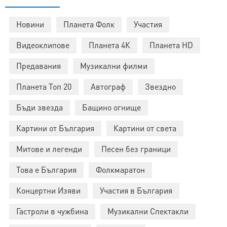
Новини
Планета Фолк
Участия
Видеоклипове
Планета 4К
Планета HD
Предавания
Музикални филми
Планета Топ 20
Автограф
Звездно
Бъди звезда
Бащино огнище
Картини от България
Картини от света
Митове и легенди
Песен без граници
Това е България
Фолкмаратон
Концертни Изяви
Участия в България
Гастроли в чужбина
Музикални Спектакли