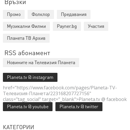
Връзки
Промо
Фолклор
Предавания
Музикални Филми
Payner.bg
Участия
Планета ТВ Архив
RSS абонамент
Новините на Телевизия Планета
Planeta.tv @ instagram
href="https://www.facebook.com/pages/Planeta-TV-
Телевизия-Планета/223168207727156"
class="tag_social" target="_blank">Planeta.tv @ facebook
Planeta.tv @ youtube
Planeta.tv @ twitter
КАТЕГОРИИ