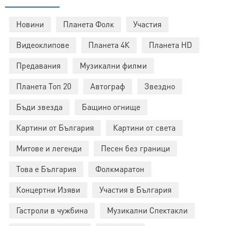
Новини
Планета Фолк
Участия
Видеоклипове
Планета 4К
Планета HD
Предавания
Музикални филми
Планета Топ 20
Автограф
Звездно
Бъди звезда
Бащино огнище
Картини от България
Картини от света
Митове и легенди
Песен без граници
Това е България
Фолкмаратон
Концертни Изяви
Участия в България
Гастроли в чужбина
Музикални Спектакли