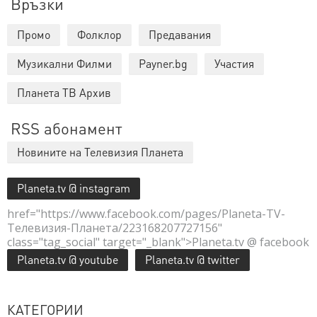
Връзки
Промо
Фолклор
Предавания
Музикални Филми
Payner.bg
Участия
Планета ТВ Архив
RSS абонамент
Новините на Телевизия Планета
Planeta.tv @ instagram
href="https://www.facebook.com/pages/Planeta-TV-
Телевизия-Планета/223168207727156"
class="tag_social" target="_blank">Planeta.tv @ facebook
Planeta.tv @ youtube
Planeta.tv @ twitter
КАТЕГОРИИ