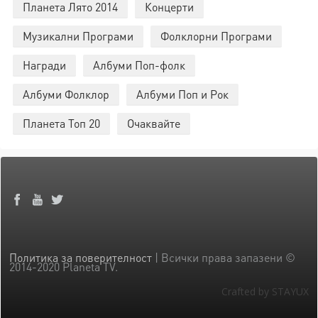
Планета Лято 2014
Концерти
Музикални Програми
Фолклорни Програми
Награди
Албуми Поп-фолк
Албуми Фолклор
Албуми Поп и Рок
Планета Топ 20
Очаквайте
Политика за поверителност
| Всички права запазени ©
2014-2020 Planeta TV.
Crafted by STAYUX