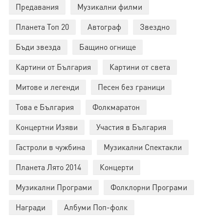
Предавания
Музикални филми
Планета Топ 20
Автограф
Звездно
Бъди звезда
Бащино огнище
Картини от България
Картини от света
Митове и легенди
Песен без граници
Това е България
Фолкмаратон
Концертни Изяви
Участия в България
Гастроли в чужбина
Музикални Спектакли
Планета Лято 2014
Концерти
Музикални Програми
Фолклорни Програми
Награди
Албуми Поп-фолк