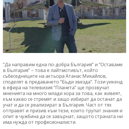
“Да направим една по-добра България” и “Оставаме
в България” – това е лайтмотивът, който
събеседниците на актьора Атанас Михайлов,
споделят в предаването “Бъди звезда”. Този уикенд
в ефира на телевизия “Планета” ще прозвучат
мненията на много млади хора за това, как живеят,
към какво се стремят и защо избират да останат да
учат и да се реализират в България. Част от тях
отправят и призив към тези, които трупат знания и
опит в чужбина да се завърнат, защото страната ни
има нужда от професионалисти.