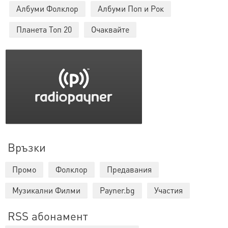
Албуми Фолклор
Албуми Поп и Рок
Планета Топ 20
Очаквайте
Връзки
Промо
Фолклор
Предавания
Музикални Филми
Payner.bg
Участия
RSS абонамент