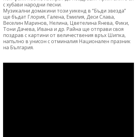
с хубави народни песни.
Музикални домакини този уикенд в “Бъди звезда”
ще бъдат Глория, Галена, Емилия, Деси Слава,
Веселин Маринов, Нелина, Цветелина Янева, Фики,
Тони Дачева, Ивана и др. Райна ще отправи своя
поздрав с картини от величествения връх Шипка,
напълно в унисон с отминалия Национален празник
на България.