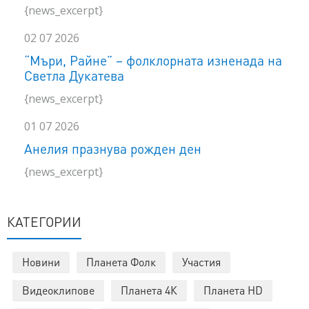
{news_excerpt}
02 07 2026
“Мъри, Райне” – фолклорната изненада на
Светла Дукатева
{news_excerpt}
01 07 2026
Анелия празнува рожден ден
{news_excerpt}
КАТЕГОРИИ
Новини
Планета Фолк
Участия
Видеоклипове
Планета 4К
Планета HD