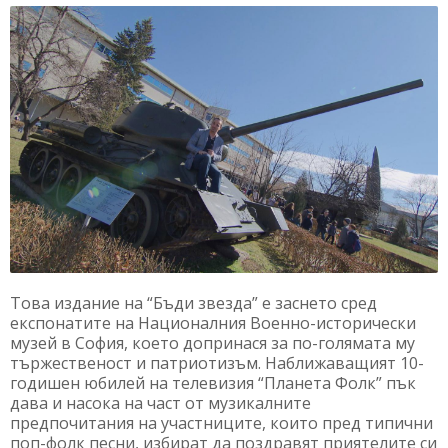
Това издание на “Бъди звезда” е заснето сред
експонатите на Националния Военно-исторически
музей в София, което допринася за по-голямата му
тържественост и патриотизъм. Наближаващият 10-
годишен юбилей на телевизия “Планета Фолк” пък
дава и насока на част от музикалните
предпочитания на участниците, които пред типични
поп-фолк песни, избират да поздравят приятелите си