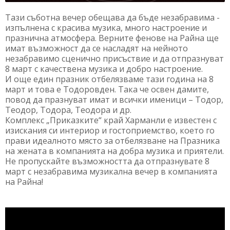
Тази съботна вечер обещава да бъде незабравима -
изпълнена с красива музика, много настроение и
празнична атмосфера. Верните фенове на Райна ще
имат възможност да се насладят на нейното
незабравимо сценично присъствие и да отпразнуват
8 март с качествена музика и добро настроение.
И още един празник отбелязваме тази година на 8
март и това е Тодоровден. Така че освен дамите,
повод да празнуват имат и всички именици – Тодор,
Теодор, Тодора, Теодора и др.
Комплекс „Приказките“ край Харманли е известен с
изискания си интериор и гостоприемство, което го
прави идеалното място за отбелязване на Празника
на жената в компанията на добра музика и приятели.
Не пропускайте възможността да отпразнувате 8
март с незабравима музикална вечер в компанията
на Райна!