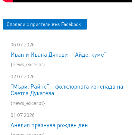
Сподели с приятели във Facebook
06 07 2026
Иван и Ивана Дякови - “Айде, куме”
{news_excerpt}
02 07 2026
“Мъри, Райне” – фолклорната изненада на
Светла Дукатева
{news_excerpt}
01 07 2026
Анелия празнува рожден ден