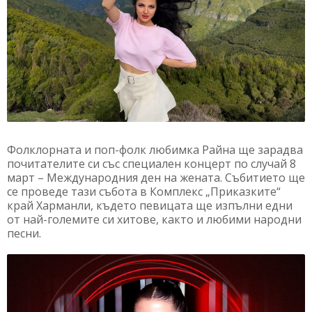
Фолклорната и поп-фолк любимка Райна ще зарадва
почитателите си със специален концерт по случай 8
март – Международния ден на жената. Събитието ще
се проведе тази събота в Комплекс „Приказките“
край Харманли, където певицата ще изпълни едни
от най-големите си хитове, както и любими народни
песни.