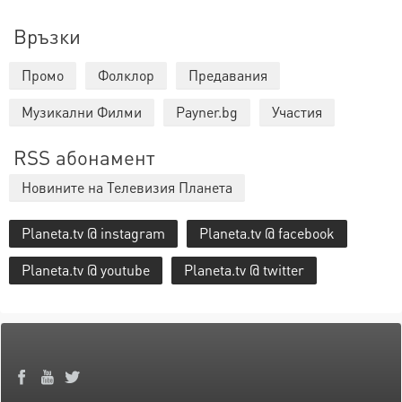
Връзки
Промо
Фолклор
Предавания
Музикални Филми
Payner.bg
Участия
RSS абонамент
Новините на Телевизия Планета
Planeta.tv @ instagram
Planeta.tv @ facebook
Planeta.tv @ youtube
Planeta.tv @ twitter