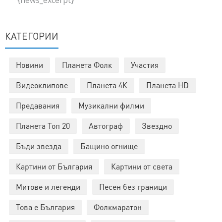
{news_excerpt}
КАТЕГОРИИ
Новини
Планета Фолк
Участия
Видеоклипове
Планета 4К
Планета HD
Предавания
Музикални филми
Планета Топ 20
Автограф
Звездно
Бъди звезда
Бащино огнище
Картини от България
Картини от света
Митове и легенди
Песен без граници
Това е България
Фолкмаратон