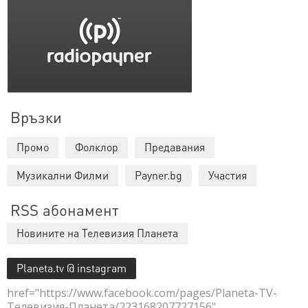
Връзки
Промо
Фолклор
Предавания
Музикални Филми
Payner.bg
Участия
RSS абонамент
Новините на Телевизия Планета
Planeta.tv @ instagram
href="https://www.facebook.com/pages/Planeta-TV-
Телевизия-Планета/223168207727156"