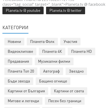
class="tag_social" target="_blank">Planeta.tv @ facebook
Planeta.tv @ youtube
Planeta.tv @ twitter
КАТЕГОРИИ
Новини
Планета Фолк
Участия
Видеоклипове
Планета 4К
Планета HD
Предавания
Музикални филми
Планета Топ 20
Автограф
Звездно
Бъди звезда
Бащино огнище
Картини от България
Картини от света
Митове и легенди
Песен без граници