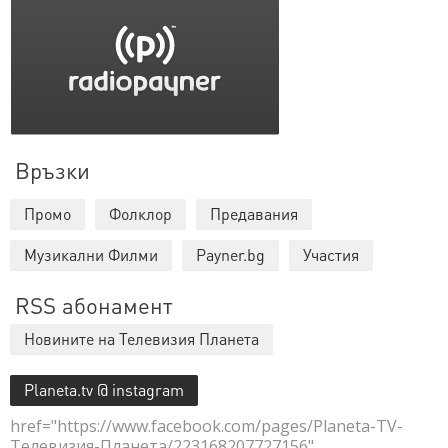
Връзки
Промо
Фолклор
Предавания
Музикални Филми
Payner.bg
Участия
RSS абонамент
Новините на Телевизия Планета
Planeta.tv @ instagram
href="https://www.facebook.com/pages/Planeta-TV-
Телевизия-Планета/223168207727156"