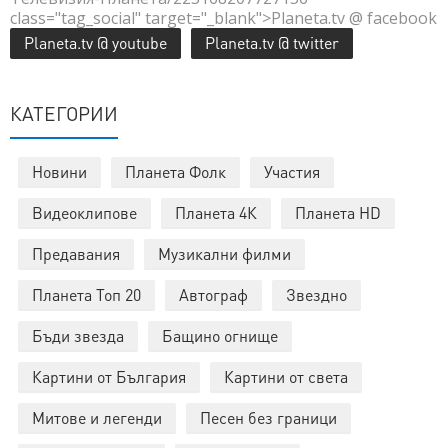
class="tag_social" target="_blank">Planeta.tv @ facebook
Planeta.tv @ youtube
Planeta.tv @ twitter
КАТЕГОРИИ
Новини
Планета Фолк
Участия
Видеоклипове
Планета 4К
Планета HD
Предавания
Музикални филми
Планета Топ 20
Автограф
Звездно
Бъди звезда
Бащино огнище
Картини от България
Картини от света
Митове и легенди
Песен без граници