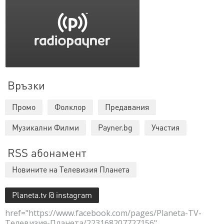
Връзки
Промо
Фолклор
Предавания
Музикални Филми
Payner.bg
Участия
RSS абонамент
Новините на Телевизия Планета
Planeta.tv @ instagram
href="https://www.facebook.com/pages/Planeta-TV-
Телевизия-Планета/223168207727156"