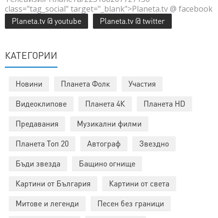
class="tag_social" target="_blank">Planeta.tv @ facebook
Planeta.tv @ youtube
Planeta.tv @ twitter
КАТЕГОРИИ
Новини
Планета Фолк
Участия
Видеоклипове
Планета 4К
Планета HD
Предавания
Музикални филми
Планета Топ 20
Автограф
Звездно
Бъди звезда
Бащино огнище
Картини от България
Картини от света
Митове и легенди
Песен без граници