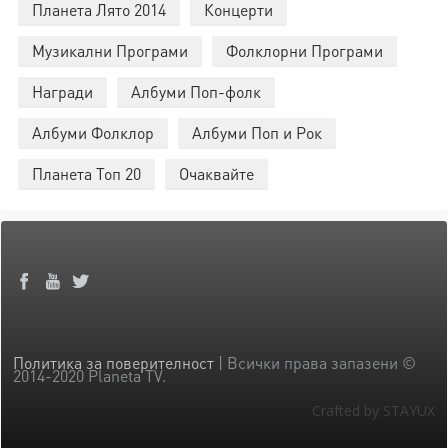
Планета Лято 2014
Концерти
Музикални Програми
Фолклорни Програми
Награди
Албуми Поп-фолк
Албуми Фолклор
Албуми Поп и Рок
Планета Топ 20
Очаквайте
Политика за поверителност
| Всички права запазени ©
2014-2020 Planeta TV.
Crafted by STAYUX