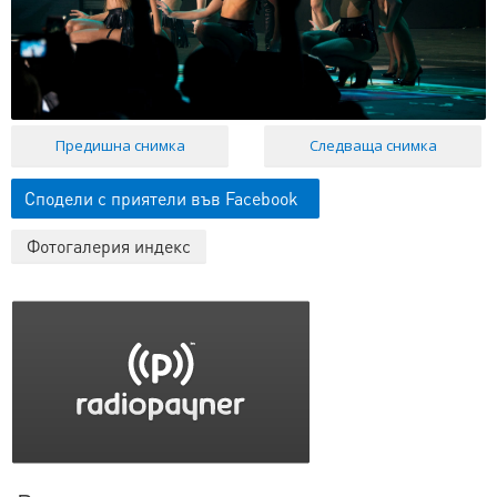
Предишна снимка
Следваща снимка
Сподели с приятели във Facebook
Фотогалерия индекс