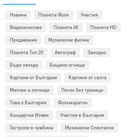
Новини
Планета Фолк
Участия
Видеоклипове
Планета 4К
Планета HD
Предавания
Музикални филми
Планета Топ 20
Автограф
Звездно
Бъди звезда
Бащино огнище
Картини от България
Картини от света
Митове и легенди
Песен без граници
Това е България
Фолкмаратон
Концертни Изяви
Участия в България
Гастроли в чужбина
Музикални Спектакли