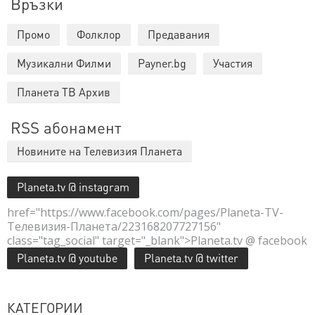
Връзки
Промо
Фолклор
Предавания
Музикални Филми
Payner.bg
Участия
Планета ТВ Архив
RSS абонамент
Новините на Телевизия Планета
Planeta.tv @ instagram
href="https://www.facebook.com/pages/Planeta-TV-
Телевизия-Планета/223168207727156"
class="tag_social" target="_blank">Planeta.tv @ facebook
Planeta.tv @ youtube
Planeta.tv @ twitter
КАТЕГОРИИ