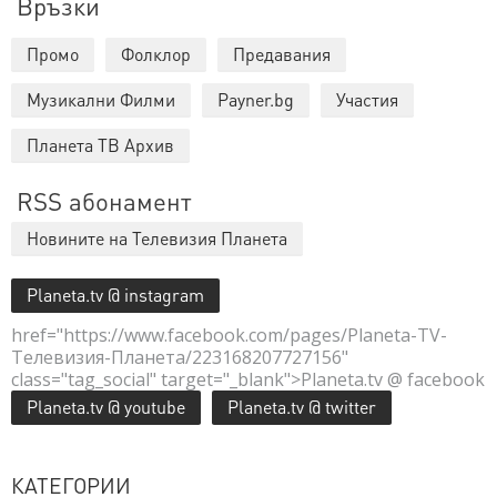
Връзки
Промо
Фолклор
Предавания
Музикални Филми
Payner.bg
Участия
Планета ТВ Архив
RSS абонамент
Новините на Телевизия Планета
Planeta.tv @ instagram
href="https://www.facebook.com/pages/Planeta-TV-
Телевизия-Планета/223168207727156"
class="tag_social" target="_blank">Planeta.tv @ facebook
Planeta.tv @ youtube
Planeta.tv @ twitter
КАТЕГОРИИ