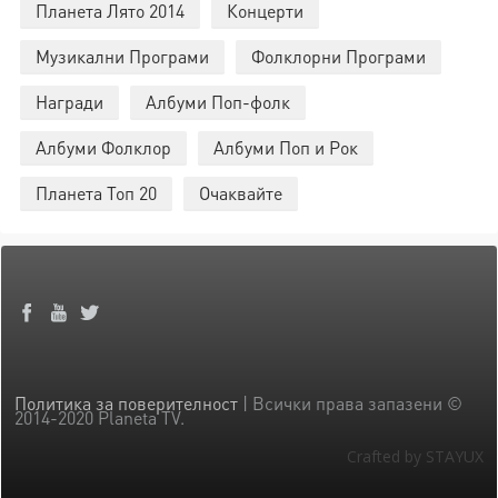
Планета Лято 2014
Концерти
Музикални Програми
Фолклорни Програми
Награди
Албуми Поп-фолк
Албуми Фолклор
Албуми Поп и Рок
Планета Топ 20
Очаквайте
Политика за поверителност
| Всички права запазени ©
2014-2020 Planeta TV.
Crafted by STAYUX