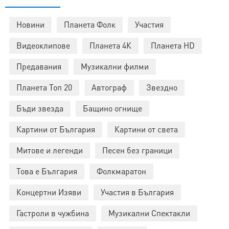
Новини
Планета Фолк
Участия
Видеоклипове
Планета 4К
Планета HD
Предавания
Музикални филми
Планета Топ 20
Автограф
Звездно
Бъди звезда
Бащино огнище
Картини от България
Картини от света
Митове и легенди
Песен без граници
Това е България
Фолкмаратон
Концертни Изяви
Участия в България
Гастроли в чужбина
Музикални Спектакли