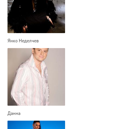
Янко Неделчев
Данна