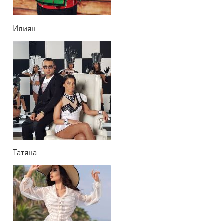
Илиян
Татяна