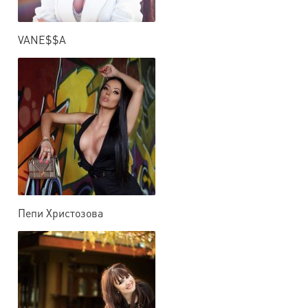
VANE$$A
Пепи Христозова