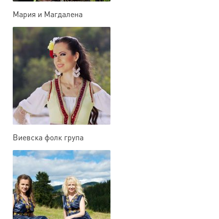
Мария и Магдалена
Филатови
Виевска фолк група