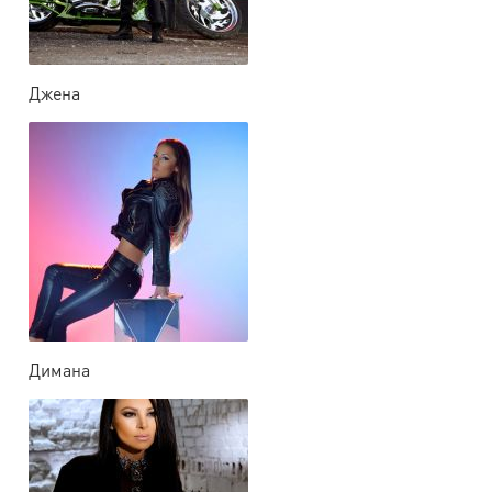
Джена
Димана