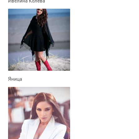
Ивелина Колева
Яница