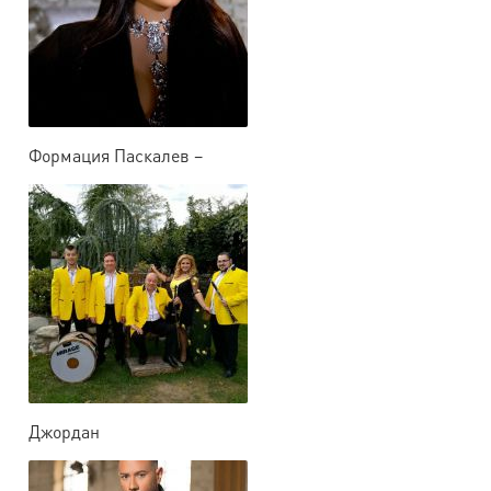
Формация Паскалев –
Пловдив
Джордан