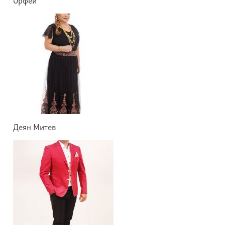
Орфей
Деян Митев