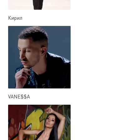
Кирил
VANE$$A