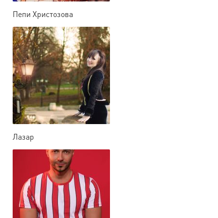
Пепи Христозова
Лазар