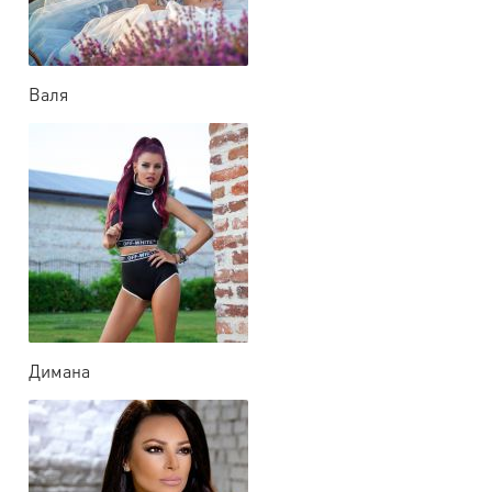
Валя
Димана