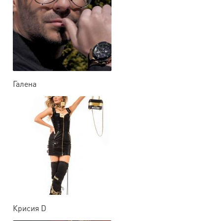
Галена
Крисия D