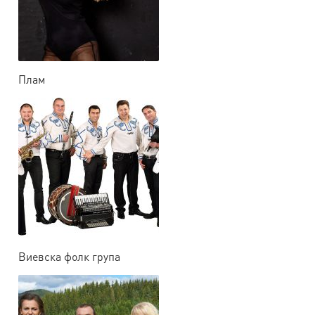
Плам
Виевска фолк група