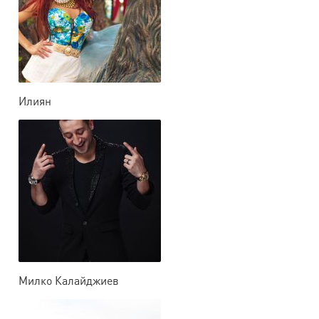
Илиян
Милко Калайджиев