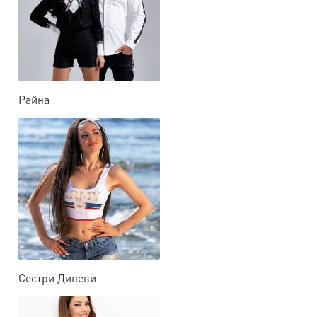
Райна
Сестри Диневи