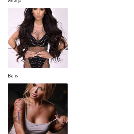
Яница
Ваня