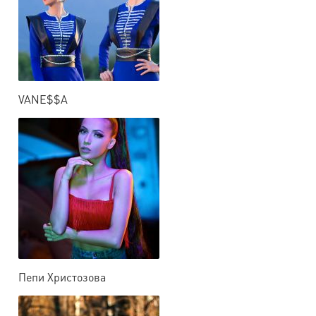
VANE$$A
Пепи Христозова