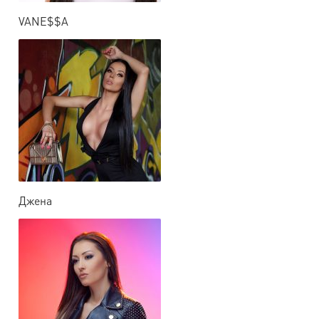
VANE$$A
Джена