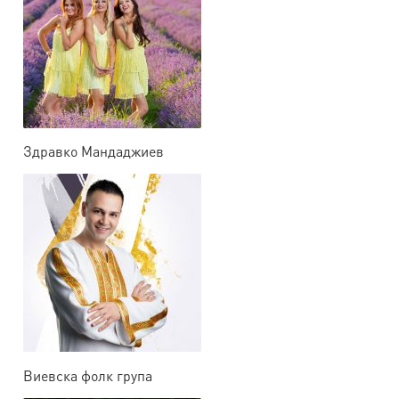
Здравко Мандаджиев
Виевска фолк група