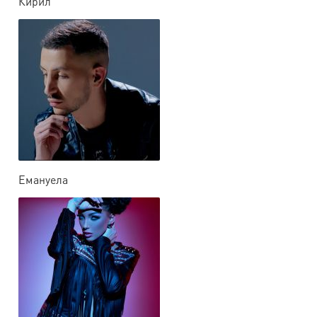
Кирил
Емануела