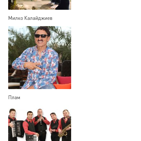
Милко Калайджиев
Плам