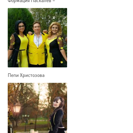
Формация Паскалев –
Пловдив
Пепи Христозова