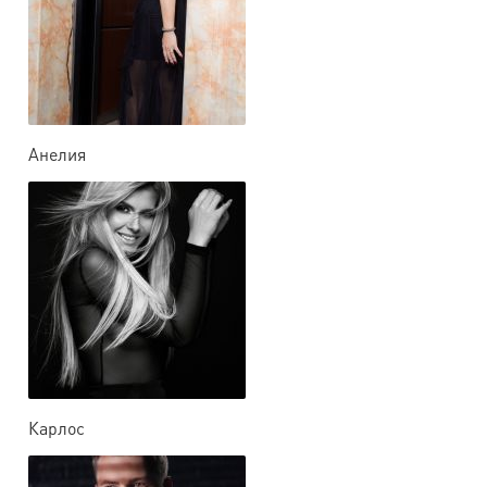
Анелия
Карлос