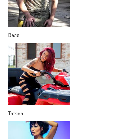
Валя
Татяна