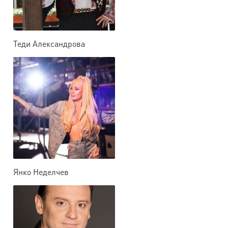
Теди Александрова
Янко Неделчев