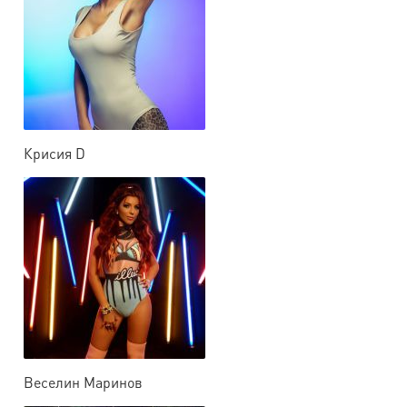
Крисия D
Веселин Маринов