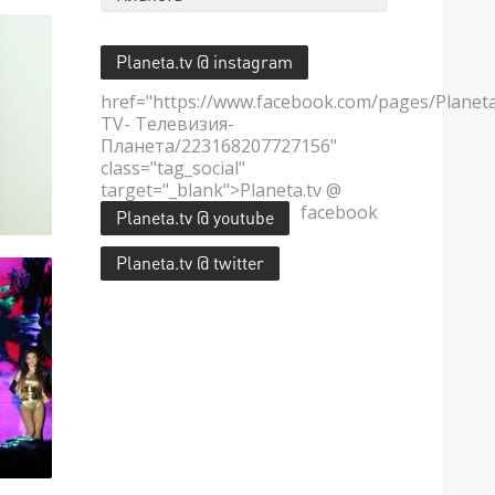
Planeta.tv @ instagram
href="https://www.facebook.com/pages/Planet
TV- Телевизия-
Планета/223168207727156"
class="tag_social"
target="_blank">Planeta.tv @
facebook
Planeta.tv @ youtube
Planeta.tv @ twitter