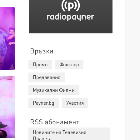
Връзки
Промо
Фолклор
Предавания
Музикални Филми
Payner.bg
Участия
RSS абонамент
Новините на Телевизия
Планета