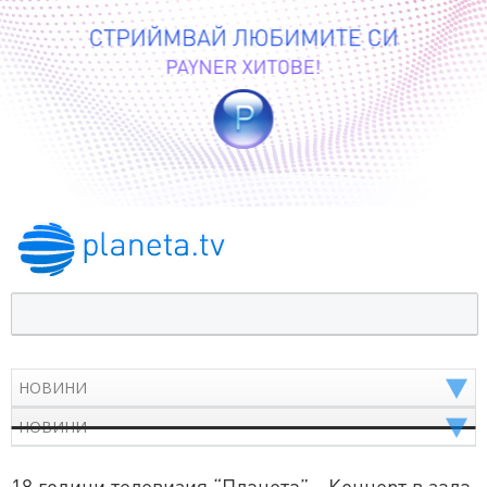
18 години телевизия “Планета” - Концерт в зала