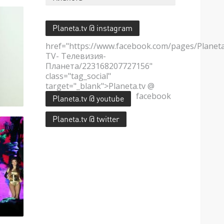
Planeta.tv @ instagram
href="https://www.facebook.com/pages/Planet
TV- Телевизия-
Планета/223168207727156"
class="tag_social"
target="_blank">Planeta.tv @
facebook
Planeta.tv @ youtube
Planeta.tv @ twitter