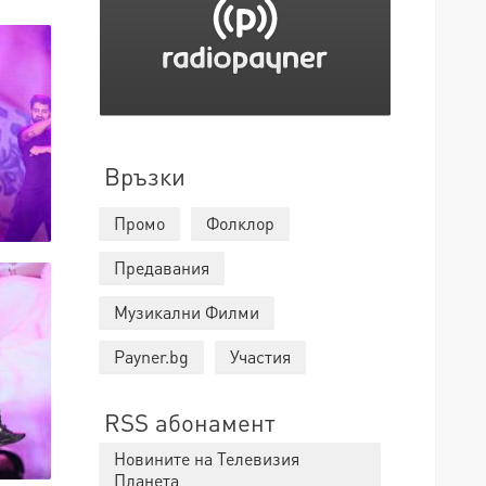
Връзки
Промо
Фолклор
Предавания
Музикални Филми
Payner.bg
Участия
RSS абонамент
Новините на Телевизия
Планета