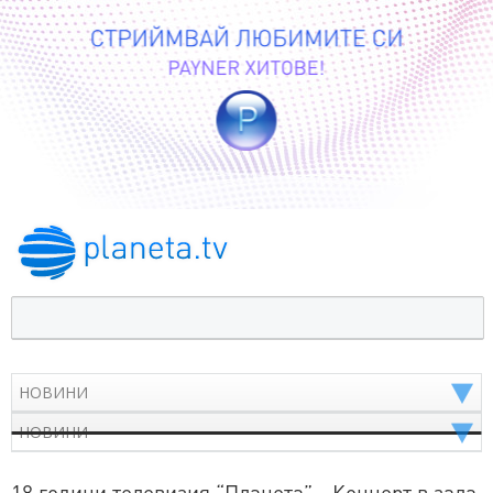
18 години телевизия “Планета” - Концерт в зала