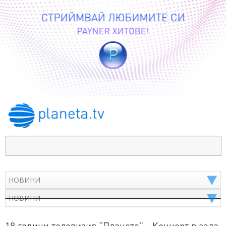
18 години телевизия “Планета” - Концерт в зала