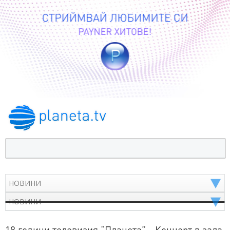
18 години телевизия “Планета” - Концерт в зала